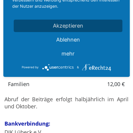
Mitgliedsart
Beitritt
der Nutzer anzuzeigen.
Erwachsene
8,00 €
Akzeptieren
Studenten und Auszubildende
5,50 €
Ablehnen
Schüler und Kinder
3,50 €
mehr
Wandern und Radwandern
4,00 €
Powered by
&
Passive
2,00 €
Familien
12,00 €
Abruf der Beiträge erfolgt halbjährlich im April
und Oktober.
Bankverbindung:
DJK Lübeck e.V.